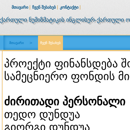
|
|
|
ᲛᲗᲐᲕᲐᲠᲘ
ᲩᲕᲔᲜ ᲨᲔᲡᲐᲮᲔᲑ
ᲙᲝᲜᲢᲐᲥᲢᲘ
ქართული ნუმიზმატიკის ინგლისურ-ქართული 
მთავარი
>
ჩვენ შესახებ
პროექტი ფინანსდება 
სამეცნიერო ფონდის მ
ძირითადი პერსონალი
თედო დუნდუა
გიორგი დუნდუა