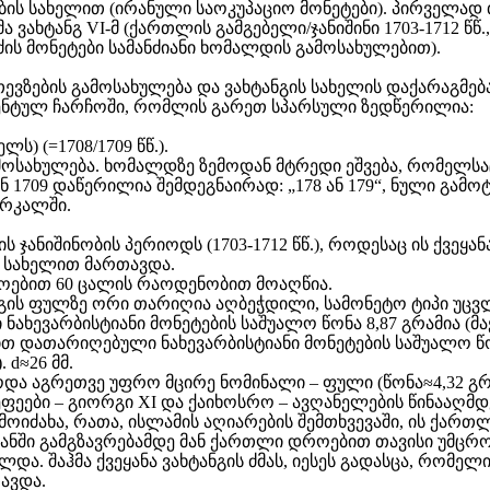
ების სახელით (ირანული საოკუპაციო მონეტები). პირველად 
ახტანგ VI-მ (ქართლის გამგებელი/ჯანიშინი 1703-1712 წწ.,
ნძის მონეტები სამანძიანი ხომალდის გამოსახულებით).
ევზების გამოსახულება და ვახტანგის სახელის დაქარაგმებ
ენტულ ჩარჩოში, რომლის გარეთ სპარსული ზედწერილია:
ს) (=1708/1709 წწ.).
ამოსახულება. ხომალდზე ზემოდან მტრედი ეშვება, რომელსა
 1709 დაწერილია შემდეგნაირად: „178 ან 179“, ნული გამ
 რკალში.
ჯანიშინობის პერიოდს (1703-1712 წწ.), როდესაც ის ქვეყანა
.) სახელით მართავდა.
ოებით 60 ცალის რაოდენობით მოაღწია.
ნგის ფულზე ორი თარიღია აღბეჭდილი, სამონეტო ტიპი უცვ
ახევარბისტიანი მონეტების საშუალო წონა 8,87 გრამია (მაქ
წლით დათარიღებული ნახევარბისტიანი მონეტების საშუალო წო
. d≈26 მმ.
ა აგრეთვე უფრო მცირე ნომინალი – ფული (წონა≈4,32 გრ. d
ები – გიორგი XI და ქაიხოსრო – ავღანელების წინააღმდე
ამოიძახა, რათა, ისლამის აღიარების შემთხვევაში, ის ქართ
რანში გამგზავრებამდე მან ქართლი დროებით თავისი უმცრო
ა. შაჰმა ქვეყანა ვახტანგის ძმას, იესეს გადასცა, რომე
ავდა.