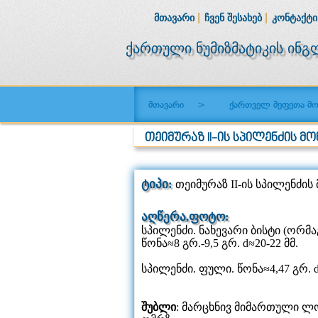
|
|
ᲛᲗᲐᲕᲐᲠᲘ
ᲩᲕᲔᲜ ᲨᲔᲡᲐᲮᲔᲑ
ᲙᲝᲜᲢᲐᲥᲢ
ქართული ნუმიზმატიკის ინ
მთავარი
>
ქართველ მეფეთა მონ
ᲗᲔᲘᲛᲣᲠᲐᲖ II-ᲘᲡ ᲡᲞᲘᲚᲔᲜᲫᲘᲡ 
ტიპი:
თეიმურაზ II-ის სპილენძი
აღწერა,ფოტო:
სპილენძი. ნახევარი ბისტი (ორმა
წონა≈8 გრ.-9,5 გრ. d≈20-22 მმ.
სპილენძი. ფული. წონა≈4,47 გრ. d
შუბლი
: მარცხნივ მიმართული ლო