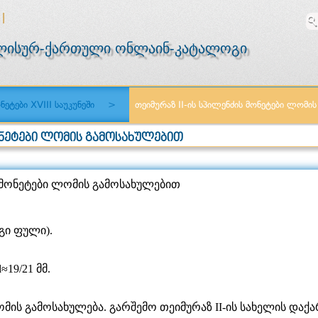
|
Ი
გლისურ-ქართული ონლაინ-კატალოგი
ეტები XVIII საუკუნეში
>
თეიმურაზ II-ის სპილენძის მონეტები ლომი
ᲛᲝᲜᲔᲢᲔᲑᲘ ᲚᲝᲛᲘᲡ ᲒᲐᲛᲝᲡᲐᲮᲣᲚᲔᲑᲘᲗ
ს მონეტები ლომის გამოსახულებით
გი ფული).
≈19/21 მმ.
მის გამოსახულება. გარშემო თეიმურაზ II-ის სახელის და