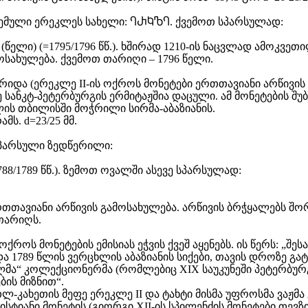
ემული ერეკლეს სახელი:
ႤႰႩႪႤ
. ქვემოთ სპარსულად:
წელი) (=1795/1796 წწ.). ხშირად 1210-ის ნაცვლად ამოკვეთი
ოსახულება. ქვემოთ თარიღი – 1796 წელი.
იდა (ერეკლე II-ის ოქროს მონეტები ერთთავიანი არწივის 
სანკტ-პეტერბურგის ერმიტაჟშია დაცული. ამ მონეტების შუბ
ლის თბილისში მოჭრილი სირმა-აბაზიანის.
ს. d=23/25 მმ.
სპარსული ზედწერილი:
788/1789 წწ.). ზემოთ ოვალში ასევე სპარსულად:
თთავიანი არწივის გამოსახულება. არწივის ბრჭყალებს შორ
თარიღს.
ოქროს მონეტების ემისიას ეჭვის ქვეშ აყენებს. ის წერს: „
და 1789 წლის ვერცხლის აბაზიანის სიქები, თავის დროზე 
ლმა“ კოლექციონერმა (რომლებიც XIX საუკუნეში პეტერბურგ
ბის მიზნით“.
ახეთის მეფე ერეკლე II და ტახტი მისმა უფროსმა ვაჟმა გიო
ბისტიანი მონეტის (გიორგი XII-ის სპილენძის მონეტები თევ