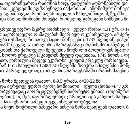
ლია თეთრიწყაროს რაიონის სოფ. დაღეთში აღმოჩენილი დ
უშით“. დაღეთში აღმოჩენილი ბაქარის ამ „ანონიმურ“ მონე
იმასაც აღნიშნავდა, რომ საქართველოს სახელმწიფო მუზეუმში „
და მაღალწონიანი მონეტა, რომელიც გარეგანი ნიშნების 
ეთვე უფრო მცირე ნომინალი – ფული (წონა≈4,21 გრ. d≈19 
 საქართველო ოსმალების მიერ იყო ოკუპირებული. ამ პერ
ბს (ოსმალური საოკუპაციო მონეტები). 1735 წლიდან კი 
ბამ“ შეცვალა. თბილისის ზარაფხანაც ირანის მბრძანებე
ბის და ქართველი მეფეების მოქნილი პოლიტიკის წყალობ
, ხოლო ერეკლე II კახეთის მეფედ დაენიშნა. 1745 წლის 1
ესით, ქართლის მეფედ ეკურთხა. კახეთს ერეკლე მართავდა.
აზ II-ის სახელით 1748/1749 წლებში მოიჭრა სპილენძის მონე
). პარალელურად, თბილისის ზარაფხანაში ირანის შაჰები
წონა შეადგენს დაახლ. 8-9,5 გრამს. d≈20-22 მმ.
და აგრეთვე უფრო მცირე ნომინალი – ფული (წონა≈4,47 გრ. d
ბლივადაც ახორციელებდნენ სამონეტო ემისიას (თეიმურაზ I
ლებით), თუმცა, ფორმალურად, ქართლის და კახეთის სამეფო
e facto ეს ორი სამეფო უკვე ინტეგრირებულია.
ს მიერ მოჭრილი ნახევარი ბისტის წონა შეადგენს დაახლ. 8-10
خدا