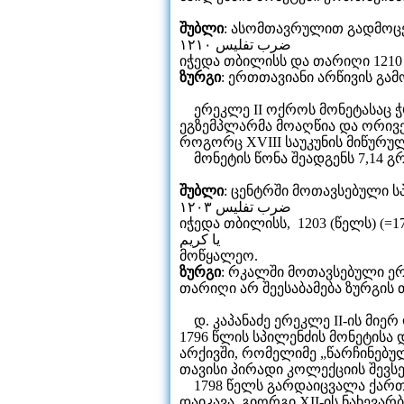
შუბლი
: ასომთავრულით გადმოც
ضرب تفليس ١٢١٠
იჭედა თბილისს და თარიღი 1210 (
ზურგი
: ერთთავიანი არწივის გამ
ერეკლე II ოქროს მონეტასაც ჭრ
ეგზემპლარმა მოაღწია და ორივე 
როგორც XVIII საუკუნის მიწურუ
მონეტის წონა შეადგენს 7,14 გრამ
შუბლი
: ცენტრში მოთავსებული 
ضرب تفليس ١٢٠٣
იჭედა თბილისს, 1203 (წელს) (=1
يا كريم
მოწყალეო.
ზურგი
: რკალში მოთავსებული ერ
თარიღი არ შეესაბამება ზურგის 
დ. კაპანაძე ერეკლე II-ის მიერ 
1796 წლის სპილენძის მონეტისა 
არქივში, რომელიმე „წარჩინებუ
თავისი პირადი კოლექციის შევსე
1798 წელს გარდაიცვალა ქართლ-კ
დაიკავა. გიორგი XII-ის ნახევარ