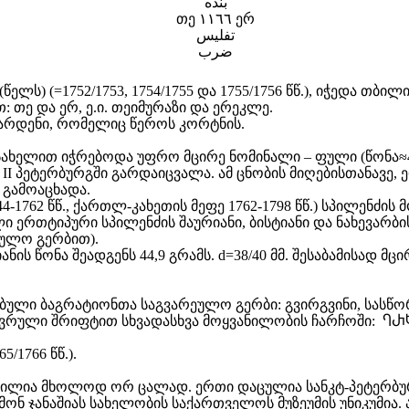
بنده
თე ١١٦٦ ერ
تفليس
ضرب
(წელს) (=1752/1753, 1754/1755 და 1755/1756 წწ.), იჭედა თბ
თე და ერ, ე.ი. თეიმურაზი და ერეკლე.
ვარდენი, რომელიც წეროს კორტნის.
სახელით იჭრებოდა უფრო მცირე ნომინალი – ფული (წონა≈4,4
II პეტერბურგში გარდაიცვალა. ამ ცნობის მიღებისთანავე, 
 გამოაცხადა.
4-1762 წწ., ქართლ-კახეთის მეფე 1762-1798 წწ.) სპილენძი
 ერთტიპური სპილენძის შაურიანი, ბისტიანი და ნახევარბის
ეულო გერბით).
ის წონა შეადგენს 44,9 გრამს. d=38/40 მმ. შესაბამისად მცი
ბული ბაგრატიონთა საგვარეულო გერბი: გვირგვინი, სასწორ
ავრული შრიფტით სხვადასხვა მოყვანილობის ჩარჩოში:
ႤႰ
5/1766 წწ.).
ია მხოლოდ ორ ცალად. ერთი დაცულია სანკტ-პეტერბურგ
მონ ჯანაშიას სახელობის საქართველოს მუზეუმის უნიკუმია. ა