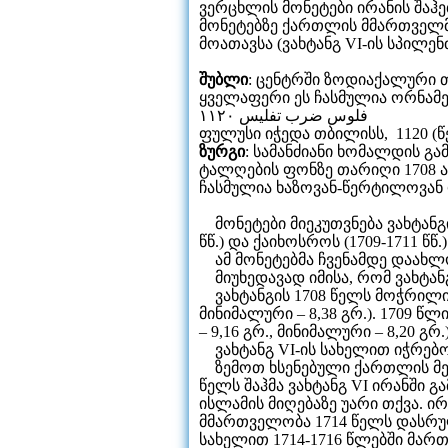
ვერცხლის მონეტები ირანის შაჰ
მონეტებზე ქართლის მმართველმა ვ
მოათავსა (ვახტანგ VI-ის სპილე
შუბლი
: ცენტრში ზოდიაქალური თ
ყველაფერი ეს ჩასმულია ორნამ
فلوس ضرب تفليس ١١٢٠
ფულუსი იჭედა თბილისს, 1120 (წელ
ზურგი
: სამანძიანი ხომალდის გ
ტალღების ფონზე თარიღი 1708 ან
ჩასმულია ხაზოვან-წერტილოვან
მონეტები მიეკუთვნება ვახტანგის 
წწ.) და ქაიხოსროს (1709-1711 წწ
ამ მონეტებმა ჩვენამდე დაახლ
მიუხედავად იმისა, რომ ვახტა
ვახტანგის 1708 წელს მოჭრილი ნ
მინიმალური – 8,38 გრ.). 1709 
– 9,16 გრ., მინიმალური – 8,20 გრ.)
ვახტანგ VI-ის სახელით იჭრებოდ
ზემოთ ხსენებული ქართლის მეფე
წელს შაჰმა ვახტანგ VI ირანში გ
ისლამის მიღებაზე უარი თქვა. ი
მმართველობა 1714 წელს დასრულდ
სახელით 1714-1716 წლებში მართ